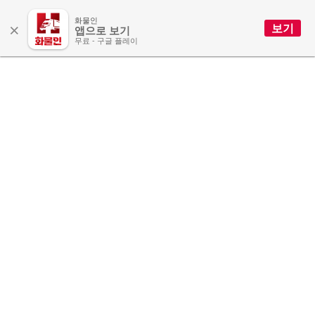
바
이
퀵
화물인
×
보기
앱으로 보기
무료 - 구글 플레이
출발지
도착지
배차신청